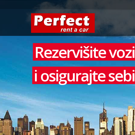
Rezervišite voz
i osigurajte se