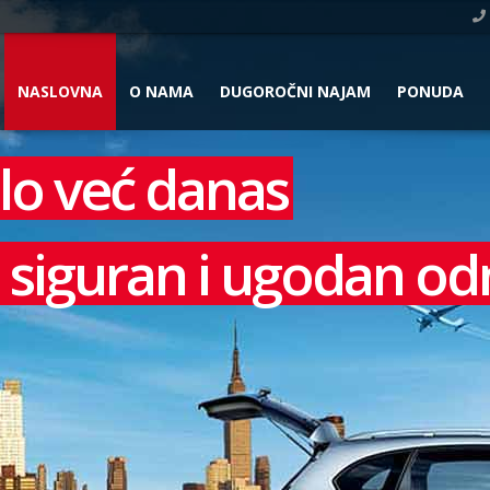
NASLOVNA
O NAMA
DUGOROČNI NAJAM
PONUDA
ilo već danas
bi siguran i ugodan o