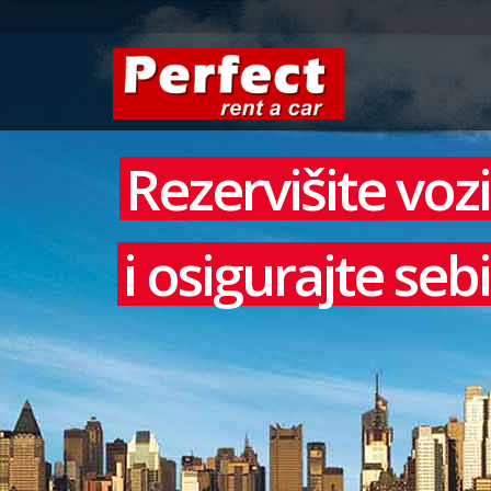
Rezervišite voz
i osigurajte se