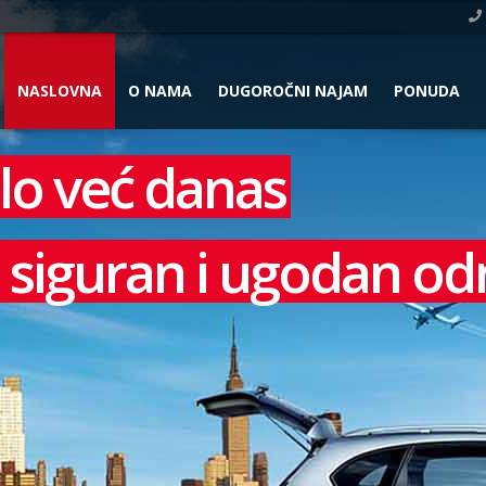
NASLOVNA
O NAMA
DUGOROČNI NAJAM
PONUDA
ilo već danas
bi siguran i ugodan o