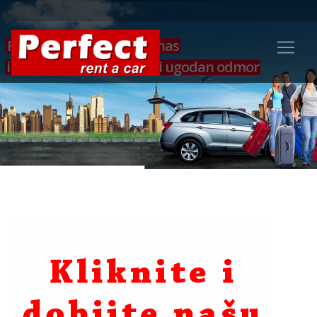
Rezervišite vozilo već danas
i osigurajte sebi siguran i ugodan odmor